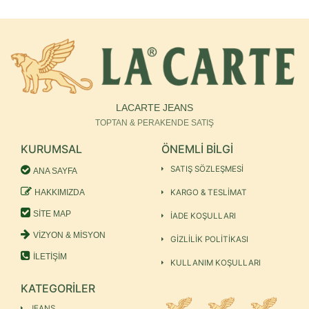
LACARTE JEANS
TOPTAN & PERAKENDE SATIŞ
KURUMSAL
ÖNEMLİ BİLGİ
SATIŞ SÖZLEŞMESİ
ANA SAYFA
HAKKIMIZDA
KARGO & TESLİMAT
SİTE MAP
İADE KOŞULLARI
VİZYON & MİSYON
GİZLİLİK POLİTİKASI
İLETİŞİM
KULLANIM KOŞULLARI
KATEGORİLER
JEANS