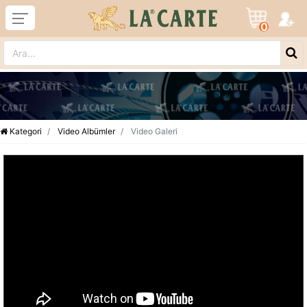
0
Kategori
Video Albümler
Video Galeri