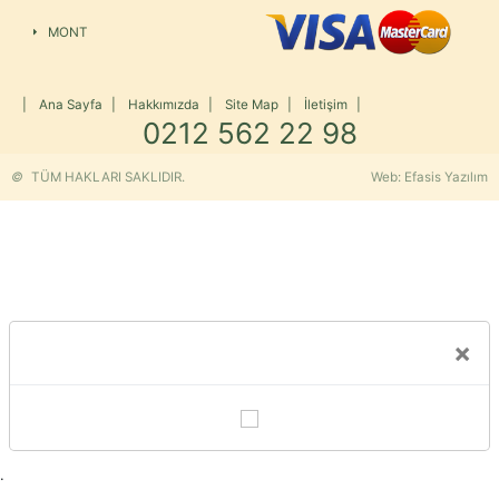
MONT
|
Ana Sayfa
|
Hakkımızda
|
Site Map
|
İletişim
|
0212 562 22 98
©
TÜM HAKLARI SAKLIDIR.
Web: Efasis Yazılım
×
.