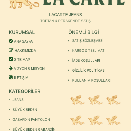
LACARTE JEANS
TOPTAN & PERAKENDE SATIŞ
KURUMSAL
ÖNEMLİ BİLGİ
SATIŞ SÖZLEŞMESİ
ANA SAYFA
HAKKIMIZDA
KARGO & TESLİMAT
SİTE MAP
İADE KOŞULLARI
VİZYON & MİSYON
GİZLİLİK POLİTİKASI
İLETİŞİM
KULLANIM KOŞULLARI
KATEGORİLER
JEANS
BÜYÜK BEDEN
GABARDİN PANTOLON
BÜYÜK BEDEN GABARDİN